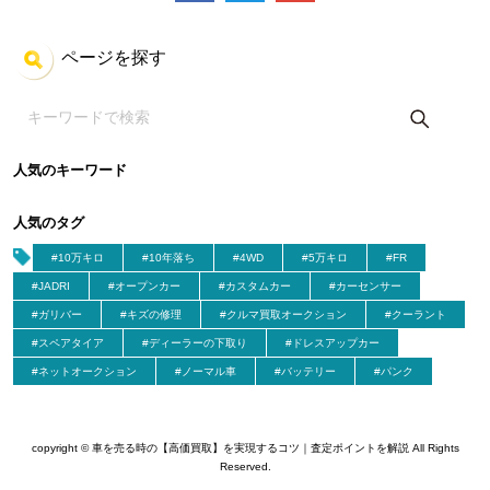
ページを探す
人気のキーワード
人気のタグ
#10万キロ
#10年落ち
#4WD
#5万キロ
#FR
#JADRI
#オープンカー
#カスタムカー
#カーセンサー
#ガリバー
#キズの修理
#クルマ買取オークション
#クーラント
#スペアタイア
#ディーラーの下取り
#ドレスアップカー
#ネットオークション
#ノーマル車
#バッテリー
#パンク
copyright © 車を売る時の【高価買取】を実現するコツ｜査定ポイントを解説 All Rights
Reserved.