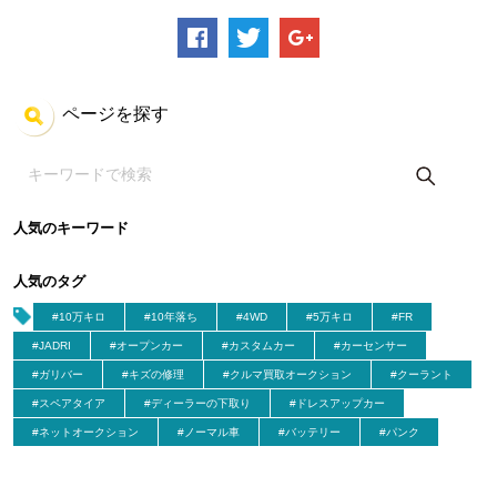
ページを探す
人気のキーワード
人気のタグ
#10万キロ
#10年落ち
#4WD
#5万キロ
#FR
#JADRI
#オープンカー
#カスタムカー
#カーセンサー
#ガリバー
#キズの修理
#クルマ買取オークション
#クーラント
#スペアタイア
#ディーラーの下取り
#ドレスアップカー
#ネットオークション
#ノーマル車
#バッテリー
#パンク