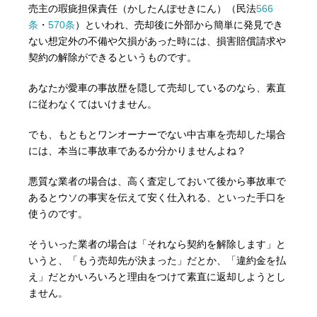
売主の瑕疵担保責任（かしたんぽせきにん）（民法
566
条
・
570条
）といわれ、売却後に外部から簡単に発見でき
ない想定外の不備や欠損があった時には、損害賠償請求や
契約の解除ができるというものです。
あなたが愛車の事故歴を隠して売却しているのなら、素直
に従わなくてはいけません。
でも、もともとワンオーナーでない中古車を売却した場合
には、本当に事故車であるか分かりませんよね？
悪質な業者の場合は、高く査定しておいて後から事故車で
あるとウソの事実を伝えて安く仕入れる、といった手口を
使うのです。
そういった業者の場合は「それなら契約を解除します」と
いうと、「もう売却先が決まった」だとか、「違約金を払
え」だとかいろいろと理由をつけて素直に返却しようとし
ません。