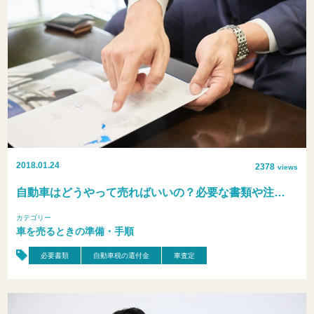
2018.01.24
2378
views
自動車はどうやって売ればいいの？必要な書類や注…
カテゴリー
車を売るときの準備・手順
必要書類
自動車税の還付金
車査定