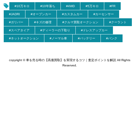
#10万キロ
#10年落ち
#4WD
#5万キロ
#FR
#JADRI
#オープンカー
#カスタムカー
#カーセンサー
#ガリバー
#キズの修理
#クルマ買取オークション
#クーラント
#スペアタイア
#ディーラーの下取り
#ドレスアップカー
#ネットオークション
#ノーマル車
#バッテリー
#パンク
copyright © 車を売る時の【高価買取】を実現するコツ｜査定ポイントを解説 All Rights
Reserved.