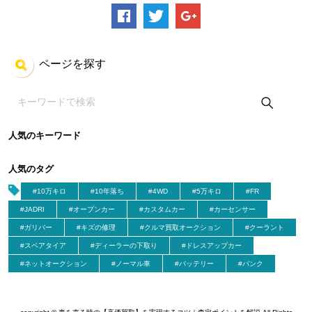
ページを探す
人気のキーワード
人気のタグ
#10万キロ
#10年落ち
#4WD
#5万キロ
#FR
#JADRI
#オープンカー
#カスタムカー
#カーセンサー
#ガリバー
#キズの修理
#クルマ買取オークション
#クーラント
#スペアタイア
#ディーラーの下取り
#ドレスアップカー
#ネットオークション
#ノーマル車
#バッテリー
#パンク