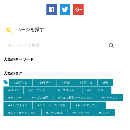
ページを探す
人気のキーワード
人気のタグ
#10万キロ
#10年落ち
#4WD
#5万キロ
#FR
#JADRI
#オープンカー
#カスタムカー
#カーセンサー
#ガリバー
#キズの修理
#クルマ買取オークション
#クーラント
#スペアタイア
#ディーラーの下取り
#ドレスアップカー
#ネットオークション
#ノーマル車
#バッテリー
#パンク