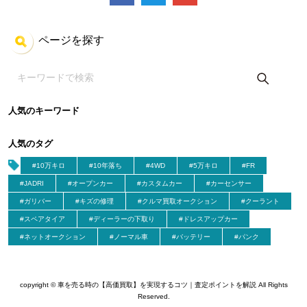
ページを探す
人気のキーワード
人気のタグ
#10万キロ
#10年落ち
#4WD
#5万キロ
#FR
#JADRI
#オープンカー
#カスタムカー
#カーセンサー
#ガリバー
#キズの修理
#クルマ買取オークション
#クーラント
#スペアタイア
#ディーラーの下取り
#ドレスアップカー
#ネットオークション
#ノーマル車
#バッテリー
#パンク
copyright © 車を売る時の【高価買取】を実現するコツ｜査定ポイントを解説 All Rights
Reserved.