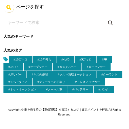
ページを探す
人気のキーワード
人気のタグ
#10万キロ
#10年落ち
#4WD
#5万キロ
#FR
#JADRI
#オープンカー
#カスタムカー
#カーセンサー
#ガリバー
#キズの修理
#クルマ買取オークション
#クーラント
#スペアタイア
#ディーラーの下取り
#ドレスアップカー
#ネットオークション
#ノーマル車
#バッテリー
#パンク
copyright © 車を売る時の【高価買取】を実現するコツ｜査定ポイントを解説 All Rights
Reserved.