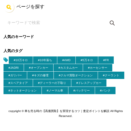
ページを探す
人気のキーワード
人気のタグ
#10万キロ
#10年落ち
#4WD
#5万キロ
#FR
#JADRI
#オープンカー
#カスタムカー
#カーセンサー
#ガリバー
#キズの修理
#クルマ買取オークション
#クーラント
#スペアタイア
#ディーラーの下取り
#ドレスアップカー
#ネットオークション
#ノーマル車
#バッテリー
#パンク
copyright © 車を売る時の【高価買取】を実現するコツ｜査定ポイントを解説 All Rights
Reserved.